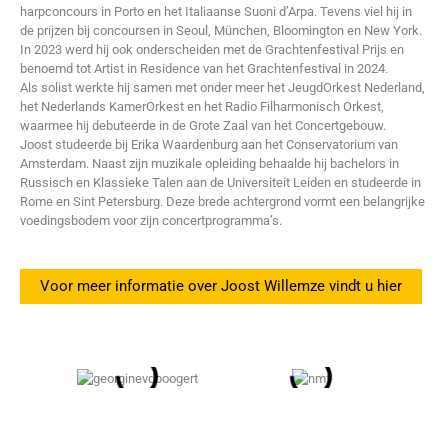
harpconcours in Porto en het Italiaanse Suoni d’Arpa. Tevens viel hij in
de prijzen bij concoursen in Seoul, München, Bloomington en New York.
In 2023 werd hij ook onderscheiden met de Grachtenfestival Prijs en
benoemd tot Artist in Residence van het Grachtenfestival in 2024.
Als solist werkte hij samen met onder meer het JeugdOrkest Nederland,
het Nederlands KamerOrkest en het Radio Filharmonisch Orkest,
waarmee hij debuteerde in de Grote Zaal van het Concertgebouw.
Joost studeerde bij Erika Waardenburg aan het Conservatorium van
Amsterdam. Naast zijn muzikale opleiding behaalde hij bachelors in
Russisch en Klassieke Talen aan de Universiteit Leiden en studeerde in
Rome en Sint Petersburg. Deze brede achtergrond vormt een belangrijke
voedingsbodem voor zijn concertprogramma’s.
Voor meer informatie over Joost Willemze vindt u hier