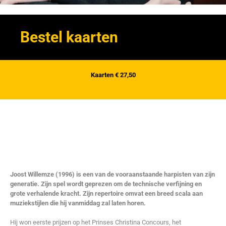
Joost Willemze
Bestel kaarten
“Harp Next Level”
Zondag 9 mei 2027 | 15:00 uur
Kaarten € 27,50
Joost Willemze (1996) is een van de vooraanstaande harpisten van zijn
generatie. Zijn spel wordt geprezen om de technische verfijning en
grote verhalende kracht. Zijn repertoire omvat een breed scala aan
muziekstijlen die hij vanmiddag zal laten horen.
Hij won eerste prijzen op het Prinses Christina Concours, het